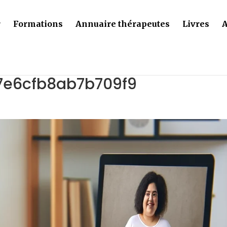
r
Formations
Annuaire thérapeutes
Livres
A
e6cfb8ab7b709f9