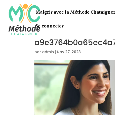
Maigrir avec la Méthode Chataigne
Se connecter
a9e3764b0a65ec4a7
par
admin
|
Nov 27, 2023